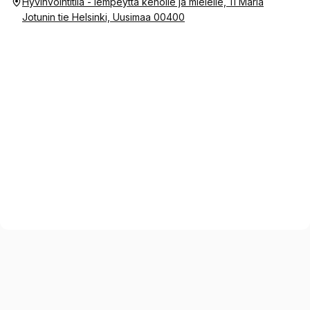
Hyvinvointitila - lempeyttä keholle ja mielelle, 11 Maria
Jotunin tie Helsinki, Uusimaa 00400