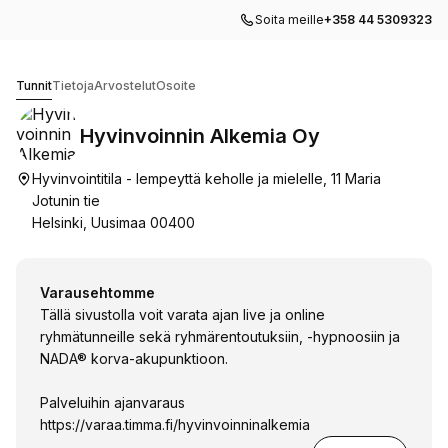
Soita meille
+358 44 5309323
Hyvinvoinnin Alkemia Oy
Tunnit
Tietoja
Arvostelut
Osoite
Hyvinvoinnin Alkemia Oy
Hyvinvointitila - lempeyttä keholle ja mielelle, 11 Maria
Jotunin tie
Helsinki, Uusimaa 00400
Varausehtomme
Tällä sivustolla voit varata ajan live ja online
ryhmätunneille sekä ryhmärentoutuksiin, -hypnoosiin ja
NADA® korva-akupunktioon.
Palveluihin ajanvaraus
https://varaa.timma.fi/hyvinvoinninalkemia