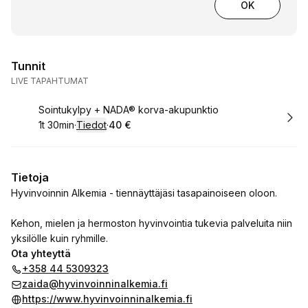
OK
Tunnit
LIVE TAPAHTUMAT
Varaa
Sointukylpy + NADA® korva-akupunktio
1t 30min
·
Tiedot
·
40 €
.
Kesto
:
.
Hinta
:
Tietoja
Hyvinvoinnin Alkemia - tiennäyttäjäsi tasapainoiseen oloon.
Kehon, mielen ja hermoston hyvinvointia tukevia palveluita niin
yksilölle kuin ryhmille.
Ota yhteyttä
+358 44 5309323
zaida@hyvinvoinninalkemia.fi
https://www.hyvinvoinninalkemia.fi