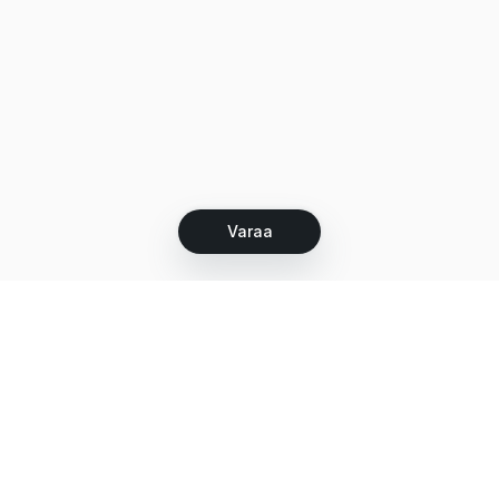
Varaa
Let's grow together
Get more customers 24/7 with your free
branded Booking Page.
Email